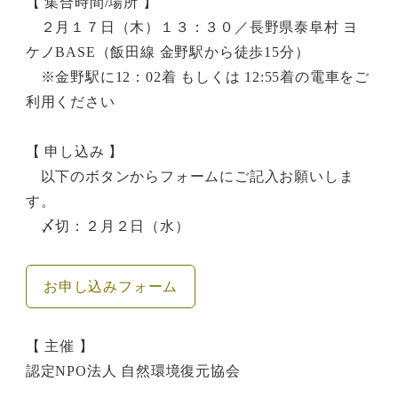
【 集合時間/場所 】
２月１７日（木）１３：３０／長野県泰阜村 ヨ
ケノBASE（飯田線 金野駅から徒歩15分）
※金野駅に12：02着 もしくは 12:55着の電車をご
利用ください
【 申し込み 】
以下のボタンからフォームにご記入お願いしま
す。
〆切：２月２日（水）
お申し込みフォーム
【 主催 】
認定NPO法人 自然環境復元協会