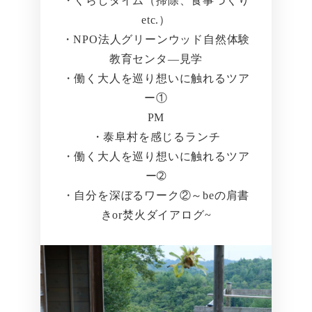
・くらしタイム（掃除、食事づくり
etc.）
・NPO法人グリーンウッド自然体験
教育センタ―見学
・働く大人を巡り想いに触れるツア
ー①
PM
・泰阜村を感じるランチ
・働く大人を巡り想いに触れるツア
ー➁
・自分を深ぼるワーク②～beの肩書
きor焚火ダイアログ~